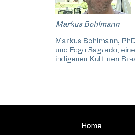
Markus Bohlmann
Markus Bohlmann, PhD K
und Fogo Sagrado, eine
indigenen Kulturen Bras
Home