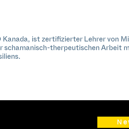
anada, ist zertifizierter Lehrer von M
r schamanisch-therpeutischen Arbeit m
iliens.
Ne