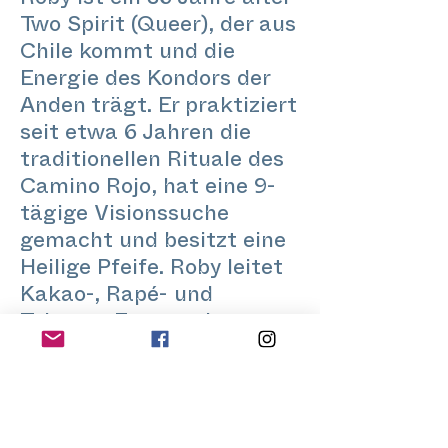
Roby ist ein 36 Jahre alter
Two Spirit (Queer), der aus
Chile kommt und die
Energie des Kondors der
Anden trägt. Er praktiziert
seit etwa 6 Jahren die
traditionellen Rituale des
Camino Rojo, hat eine 9-
tägige Visionssuche
gemacht und besitzt eine
Heilige Pfeife. Roby leitet
Kakao-, Rapé- und
Tabacco-Zeremonien,
leitet Singkreise und gibt
Workshops zu Vielfalt und
Inklusion, Achtsamkeit
und Tantra-Yoga in Berlin