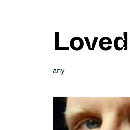
Loved
any