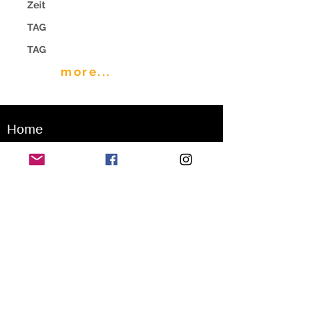
Zeit
TAG
TAG
more...
Home
Application for a workshop
Program
Vision
Get Your Ticket
FAQ
Archives
Stretch Festival is a project of