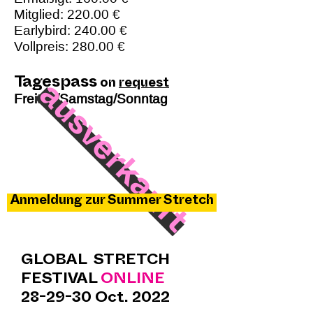
Mitglied: 220.00 €
Earlybird: 240.00 €
Vollpreis: 280.00 €
Tagespass
on
request
ausverkauft
Freitag/Samstag/Sonntag
Anmeldung zur Summer Stretch
GLOBAL STRETCH
FESTIVAL
ONLINE
28-29-30 Oct. 2022