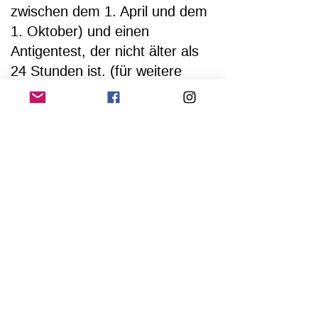
zwischen dem 1. April und dem
1. Oktober) und einen
Antigentest, der nicht älter als
24 Stunden ist. (für weitere
Informationen klicken Sie
hier
)
Nur Online
Diese Auswahl an Workshops,
Diskussionen und virtuellen
Präsentationen ist speziell für
Zoom optimiert und ermöglicht
dir, das STRETCH FESTIVAL in
vollen Zügen zu genießen!
Mit einem Online-Festival-Ticket
kannst du nicht vor Ort
teilnehmen. Ein Upgrade ist