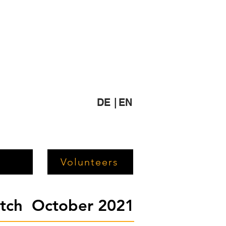
DE |
EN
Volunteers
etch October 2021