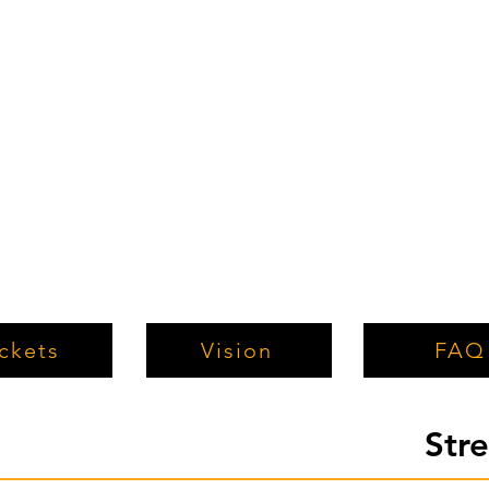
ckets
Vision
FAQ
Str