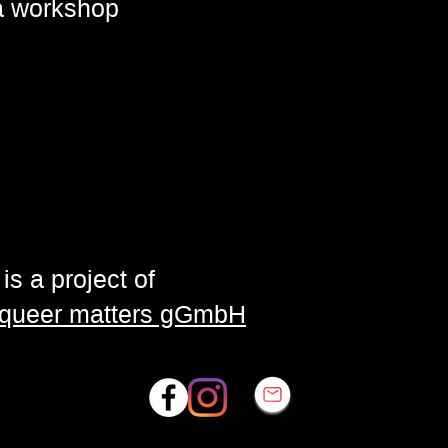
 a workshop
is a project of
| queer matters gGmbH