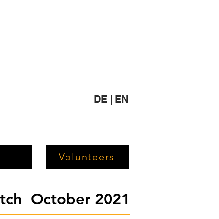
DE |
EN
Volunteers
etch October 2021