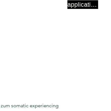
application
ng zum somatic experiencing