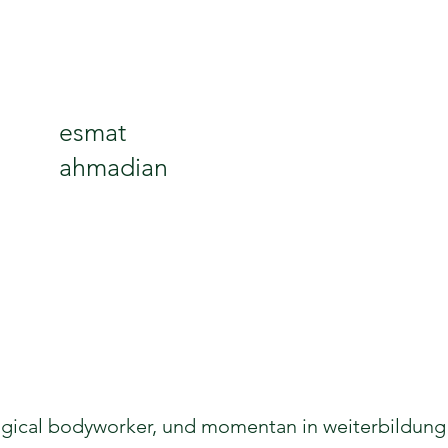
esmat
ahmadian
xological bodyworker, und momentan in weiterbildu