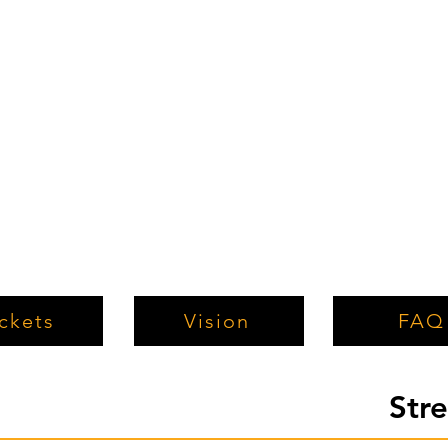
ckets
Vision
FAQ
Str