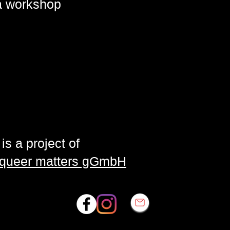
 a workshop
is a project of
| queer matters gGmbH