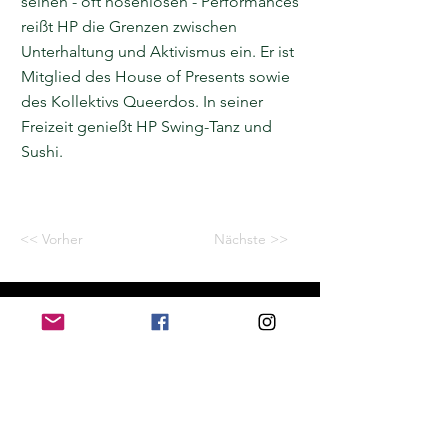
seinen - oft hosenlosen - Performances
reißt HP die Grenzen zwischen
Unterhaltung und Aktivismus ein. Er ist
Mitglied des House of Presents sowie
des Kollektivs Queerdos. In seiner
Freizeit genießt HP Swing-Tanz und
Sushi.
<< Vorher
Nächste >>
Home
Application for a workshop
Program
Vision
Get Your Ticket