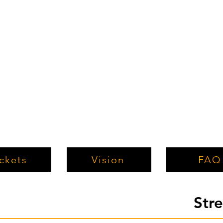
ckets
Vision
FAQ
Str