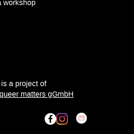
 a workshop
is a project of
| queer matters gGmbH