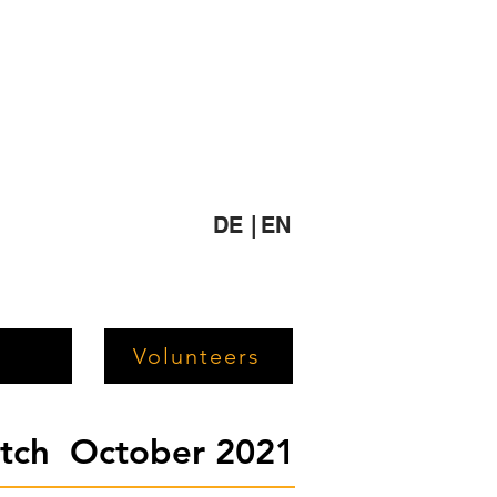
DE |
EN
Volunteers
etch October 2021