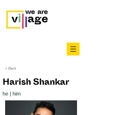
< Back
Harish Shankar
he | him