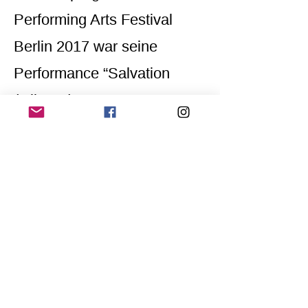
Performing Arts Festival
Berlin 2017 war seine
Performance “Salvation
(Glitter doesn’t care I’m a
boy)” zu sehen und hat
kürzlich eine neue
Performance unter dem Titel
“ADAMA: secret life of
stones” uraufgeführt.
www.shlomiwagner.com