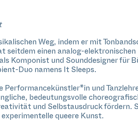
t
ikalischen Weg, indem er mit Tonbandsc
at seitdem einen analog-elektronischen
t als Komponist und Sounddesigner für
bient-Duo namens It Sleeps.
re Performancekünstler*in und Tanzlehrer*
gängliche, bedeutungsvolle choreografis
reativität und Selbstausdruck fördern. S
experimentelle queere Kunst.