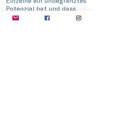
Einzelne ein unbegrenztes
Potenzial hat und dass
Kunst ein sehr kraftvoller
Ausdruck von
Individualität und
unbewusster
Selbstverbindung ist.
Musik, lyrischer Gesang
und klassisches Klavier
sowie Tanz sind aktive
Leidenschaften, die einen
großen Teil ihres Lebens
einnehmen.