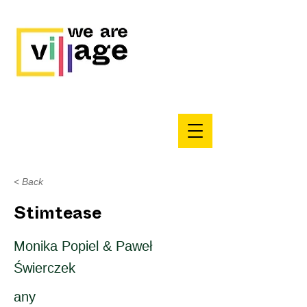
< Back
Stimtease
Monika Popiel & Paweł
Świerczek
any