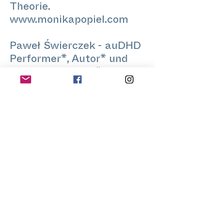
Theorie.
www.monikapopiel.com
Paweł Świerczek - auDHD
Performer*, Autor* und
LGBTQ+ Aktivist*, der
sich für Relationalität
begeistert und oft mit
somatischen Werkzeugen,
queeren Archiven,
Burlesque und Authentic
Relating arbeitet. Ihr
besonderes Interesse gilt
der Queerstory von
Oberschlesien – der
Region, aus der sie