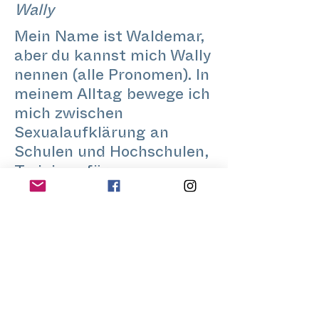
Wally
Mein Name ist Waldemar,
aber du kannst mich Wally
nennen (alle Pronomen). In
meinem Alltag bewege ich
mich zwischen
Sexualaufklärung an
Schulen und Hochschulen,
Trainings für
Organisationen zu
Diversität und Inklusion
sowie der Leitung
körperorientierter
Workshops auf
Veranstaltungen wie
dieser.