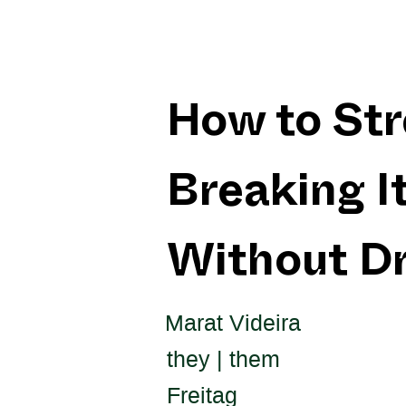
How to Str
Breaking I
Without D
Marat Videira
they | them
Freitag