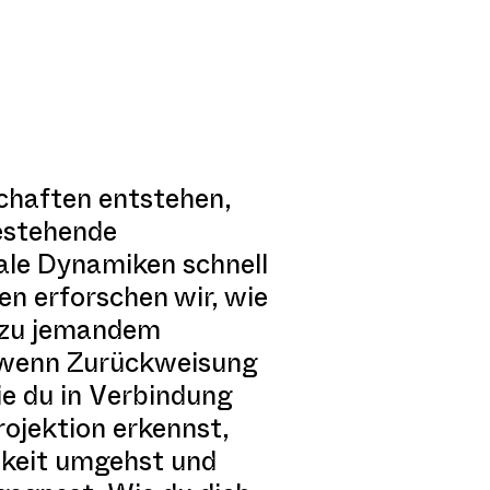
schaften entstehen,
estehende
ale Dynamiken schnell
n erforschen wir, wie
h zu jemandem
r wenn Zurückweisung
e du in Verbindung
rojektion erkennst,
mkeit umgehst und