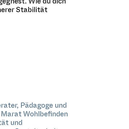
egnest. Wie du dich
erer Stabilität
Berater, Pädagoge und
t Marat Wohlbefinden
tät und