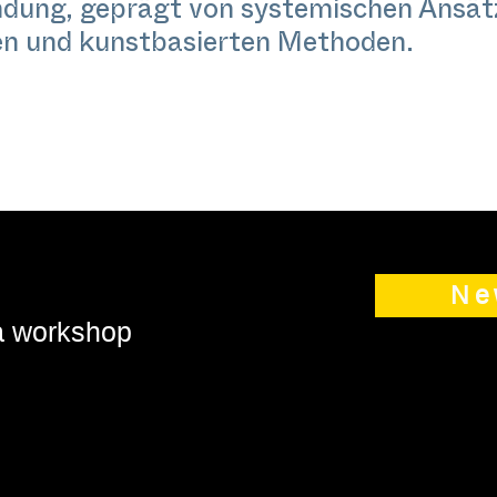
ndung, geprägt von systemischen Ansätz
en und kunstbasierten Methoden.
Ne
 a workshop