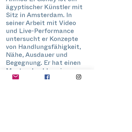
Ahmed El Gendy ist ein
ägyptischer Künstler mit
Sitz in Amsterdam. In
seiner Arbeit mit Video
und Live-Performance
untersucht er Konzepte
von Handlungsfähigkeit,
Nähe, Ausdauer und
Begegnung. Er hat einen
Masterabschluss in
Choreografie von der
Amsterdam University of
the Arts. Zudem leitet er
Bewegungsworkshops in
akademischen und
gemeinschaftlichen
Kontexten.