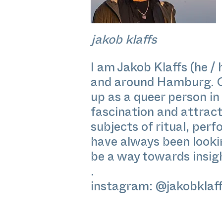
jakob klaffs
I am Jakob Klaffs (he / 
and around Hamburg. Out
up as a queer person in
fascination and attract
subjects of ritual, pe
have always been looki
be a way towards insig
.
instagram: @jakobklaf