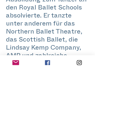
Ausbildung zum Tänzer an
den Royal Ballet Schools
absolvierte. Er tanzte
unter anderem für das
Northern Ballet Theatre,
das Scottish Ballet, die
Lindsay Kemp Company,
AMP und zahlreiche
andere. Michael arbeitet
auch als Choreograf und
macht bildende Kunst.
Außerdem unterrichtet er
Pilates, leitet einen
monatlichen
Kreativitätskurs bei
We.are.Village: Queer
Images und ist do-