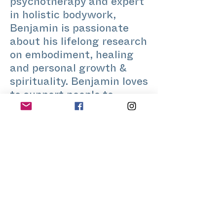
psychotherapy and expert
in holistic bodywork,
Benjamin is passionate
about his lifelong research
on embodiment, healing
and personal growth &
spirituality. Benjamin loves
to support people to
reconnect with the
wisdom and potential of
their bodies and hearts. He
is co-owner of the "Studio
for BodyAttention &
Transformation" in Berlin,
where he teaches
individual sessions as well
as various workshop