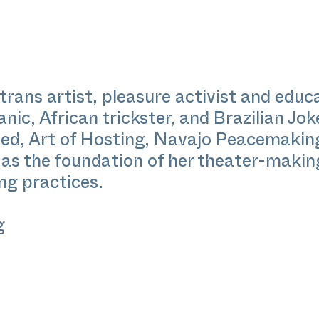
 trans artist, pleasure activist and educ
ic, African trickster, and Brazilian Jok
ed, Art of Hosting, Navajo Peacemaking
 as the foundation of her theater-makin
ng practices.
g