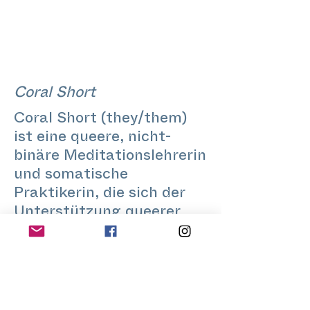
Coral Short
Coral Short (they/them)
ist eine queere, nicht-
binäre Meditationslehrerin
und somatische
Praktikerin, die sich der
Unterstützung queerer
Menschen widmet,
insbesondere trans- und
nicht-binärer Menschen.
Mit jahrelanger Erfahrung
schafft Coral sichere(re)