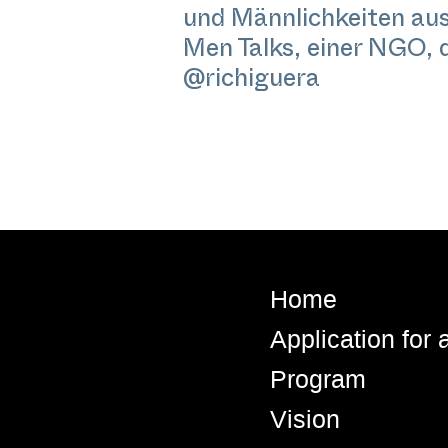
und Männlichkeiten aus 
Men Talks, einer NGO, d
@richiguera
Home
Application for
Program
Vision