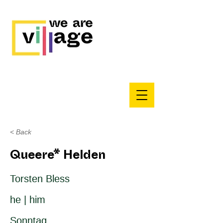
< Back
Queere* Helden
Torsten Bless
he | him
Sonntag