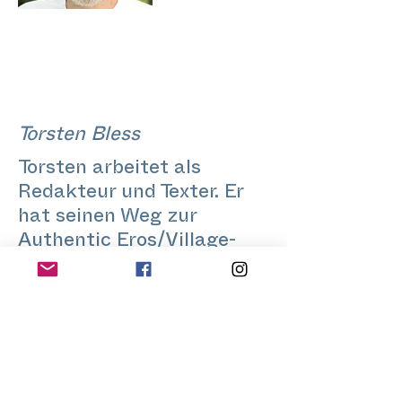
Torsten Bless
Torsten arbeitet als
Redakteur und Texter. Er
hat seinen Weg zur
Authentic Eros/Village-
Community beim Easter
Stretch Festival 2015
gefunden, das One Year
Training 2016 absolviert
und moderiert den Village
Heart Circle seit Sommer