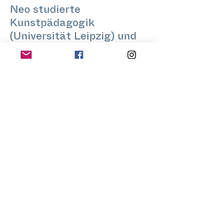
Neo studierte
Kunstpädagogik
(Universität Leipzig) und
Curatorial Studies (ZHdK)
und arbeitete u.a. für das
Schwule Museum, Schloss
Biesdorf, Kunstmuseum
Basel, Universität der
Künste Berlin, TU Berlin,
HFBK Hamburg, Haus für
Poesie Berlin, Tanzquartier
Wien sowie unabhängige
Kunsträume wie Parat,
Clubbüro, Baby Angel und
Last Tango in Zürich.