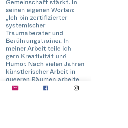
Gemeinschaft stärkt. In
seinen eigenen Worten:
„Ich bin zertifizierter
systemischer
Traumaberater und
Berührungs­trainer. In
meiner Arbeit teile ich
gern Kreativität und
Humor. Nach vielen Jahren
künstlerischer Arbeit in
queeren Räumen arbeite
ich heute überwiegend mit
Männern*. Besonders am
Herzen liegt mir, Reflexion,
Verkörperung und
alltagstaugliche
Einsichten in die