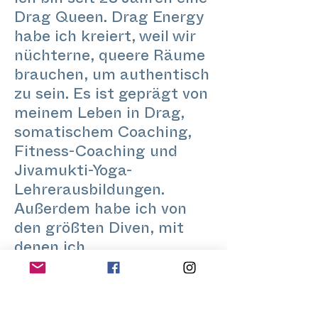
Ich bin seit 28 Jahren eine
Drag Queen. Drag Energy
habe ich kreiert, weil wir
nüchterne, queere Räume
brauchen, um authentisch
zu sein. Es ist geprägt von
meinem Leben in Drag,
somatischem Coaching,
Fitness-Coaching und
Jivamukti-Yoga-
Lehrerausbildungen.
Außerdem habe ich von
den größten Diven, mit
denen ich
zusammengearbeitet
habe, wie Grace Jones,
den Spice Girls, Kylie