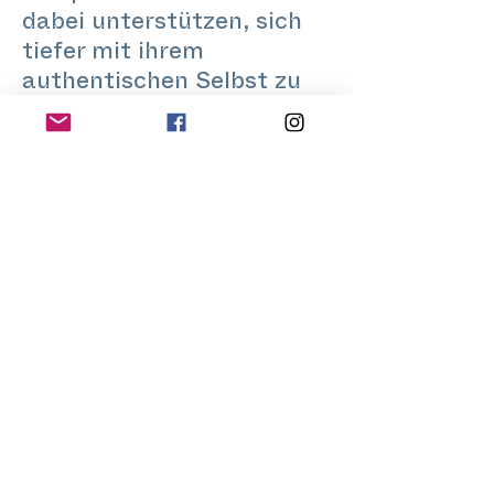
dabei unterstützen, sich
tiefer mit ihrem
authentischen Selbst zu
verbinden. Seine
einfühlsame und
mitfühlende
Herangehensweise schafft
einen sicheren Raum, in
dem die Teilnehmer
erforschen, sich verbinden,
austauschen, heilen und
gestärkt werden können.
Lasst uns die Schönheit
unserer Queerness
umarmen!