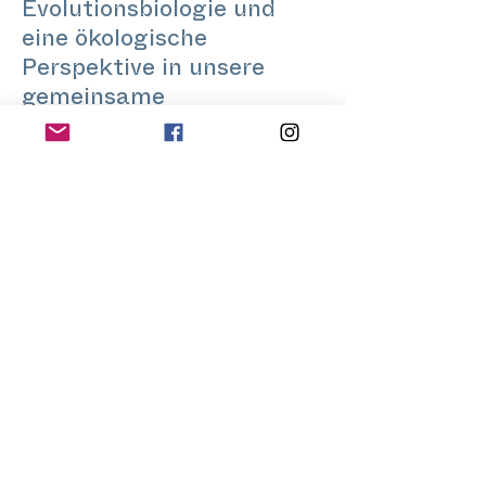
Evolutionsbiologie und
eine ökologische
Perspektive in unsere
gemeinsame
Bewegungsmeditationspr
axis, die meist gleichzeitig
Spass macht und ernst ist.
Mit einer ähnlich breiten
musikalischen Palette
versuche ich, Raum für
eine Erkundung durch
Bewegung so vielfältig wie
möglich zu schaffen.
www.bencegaspar.com
@bence.openfloor