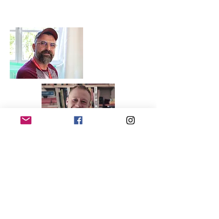
Axel, Kai & all stretch
festival team