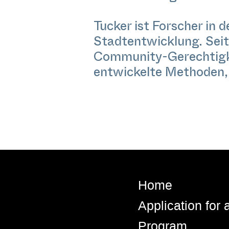
Tucker ist Forscher in 
Stadtentwicklung. Seit
Community-Gerechtigk
entwickelte Methoden, 
Home
Application for
Program