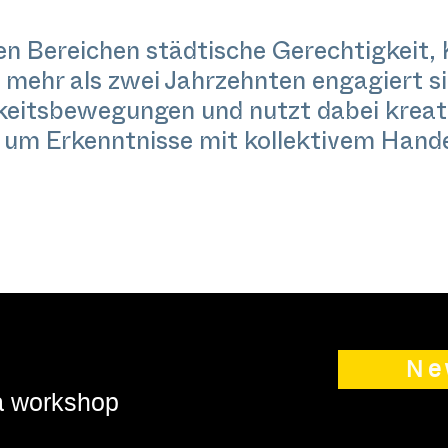
den Bereichen städtische Gerechtigkeit,
 mehr als zwei Jahrzehnten engagiert si
eitsbewegungen und nutzt dabei kreat
um Erkenntnisse mit kollektivem Hande
Ne
 a workshop