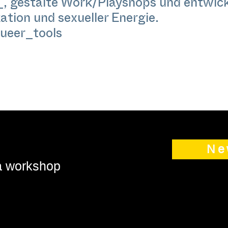
 gestalte Work/Playshops und entwicke
ion und sexueller Energie.
ueer_tools
Ne
 a workshop