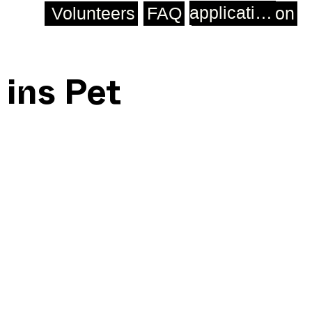
application
Volunteers
FAQ
application
 ins Pet