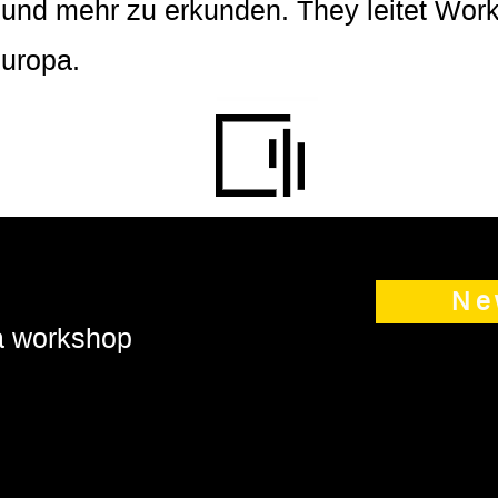
k und mehr zu erkunden. They leitet Wor
uropa.
Ne
 a workshop