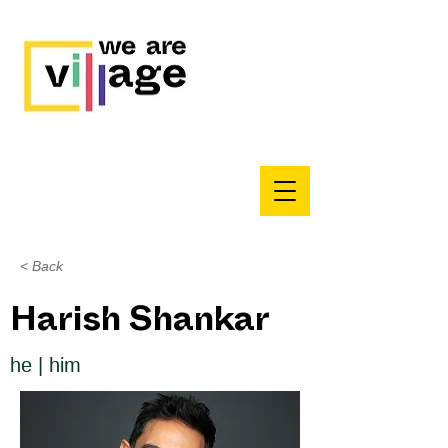
< Back
Harish Shankar
he | him