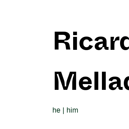
Ricar
Mella
he | him