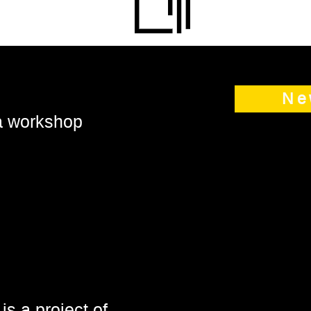
Ne
 a workshop
is a project of