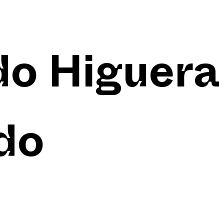
do Higuera
do