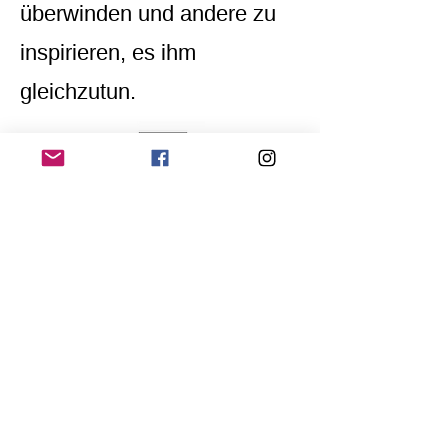
überwinden und andere zu
inspirieren, es ihm
gleichzutun.
Home
Application for a workshop
Program
Vision
Get Your Ticket
FAQ
Archives