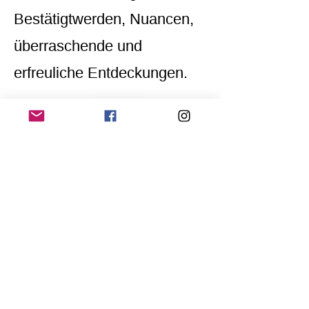
Bestätigtwerden, Nuancen,
überraschende und
erfreuliche Entdeckungen.
Home
Application for a workshop
Program
Vision
Get Your Ticket
FAQ