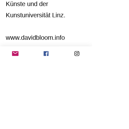
Künste und der
Kunstuniversität Linz.
www.davidbloom.info
Home
Application for a workshop
Program
Vision
Get Your Ticket