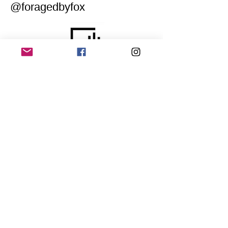
@foragedbyfox
Home
Application for a workshop
Program
Vision
Get Your Ticket
FAQ
Archives
Stretch Festival is a project of