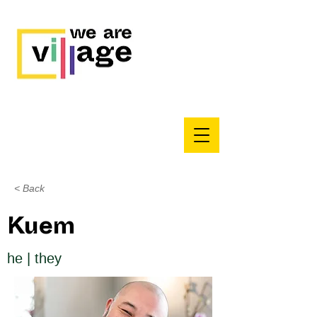
< Back
Kuem
he | they