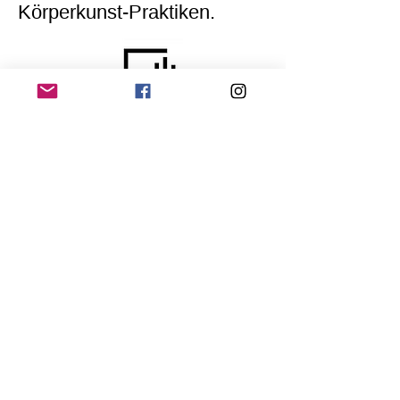
Körperkunst-Praktiken.
Home
Application for a workshop
Program
Vision
Get Your Ticket
FAQ
Archives
Stretch Festival is a project of