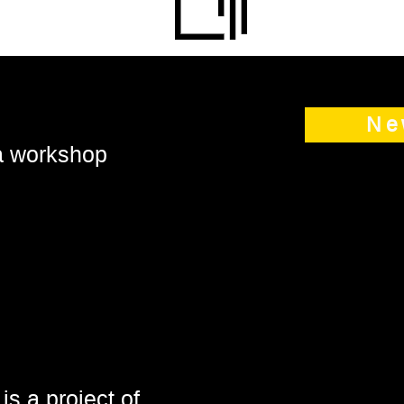
Ne
 a workshop
is a project of