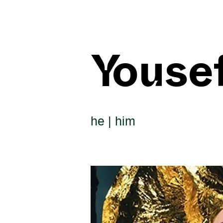
Youse
he | him