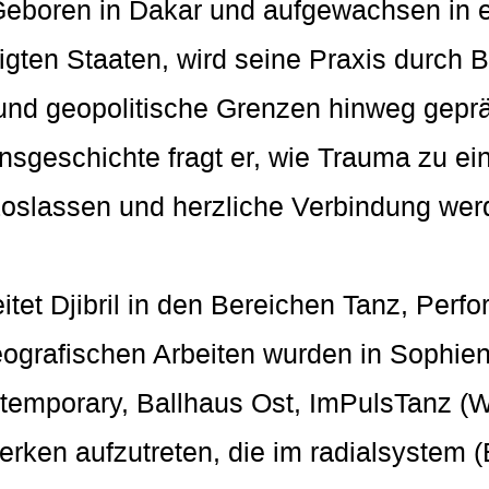
Geboren in Dakar und aufgewachsen in ei
nigten Staaten, wird seine Praxis durch
te und geopolitische Grenzen hinweg gep
onsgeschichte fragt er, wie Trauma zu e
Loslassen und herzliche Verbindung wer
eitet Djibril in den Bereichen Tanz, Per
ografischen Arbeiten wurden in Sophien
mporary, Ballhaus Ost, ImPulsTanz (Wie
rken aufzutreten, die im radialsystem (B