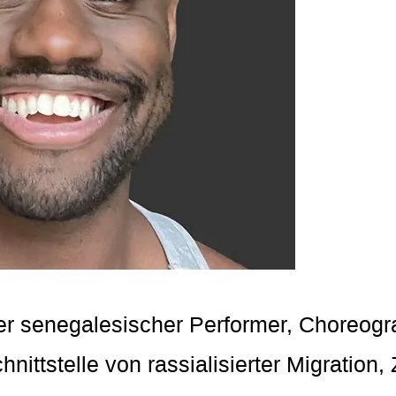
erer senegalesischer Performer, Choreogra
nittstelle von rassialisierter Migration,