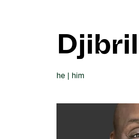
Djibril
he | him