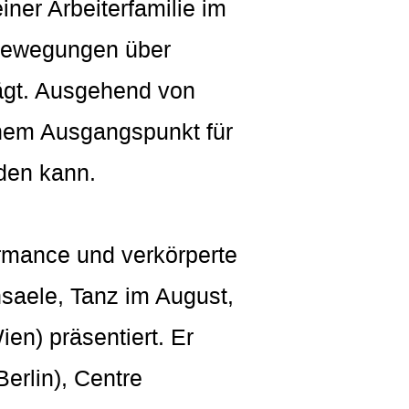
ner Arbeiterfamilie im
 Bewegungen über
rägt. Ausgehend von
inem Ausgangspunkt für
den kann.
formance und verkörperte
saele, Tanz im August,
n) präsentiert. Er
erlin), Centre