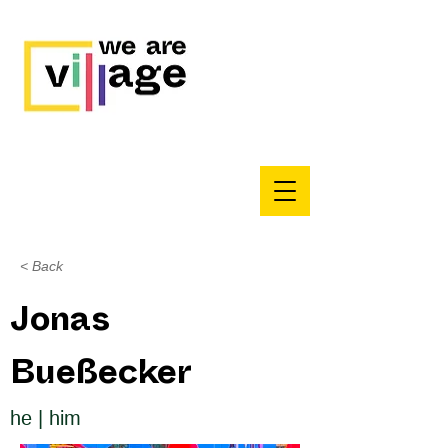
< Back
Jonas
Bueßecker
he | him