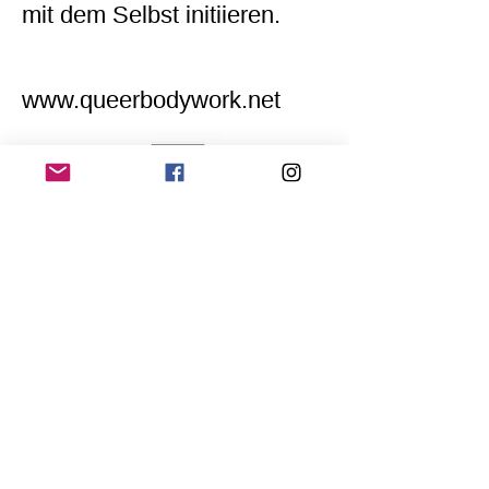
mit dem Selbst initiieren.
www.queerbodywork.net
Home
Application for a workshop
Program
Vision
Get Your Ticket
FAQ
Archives