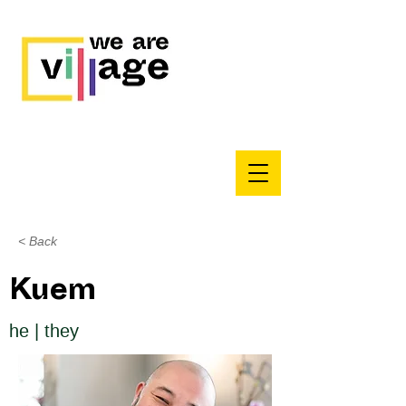
< Back
Kuem
he | they