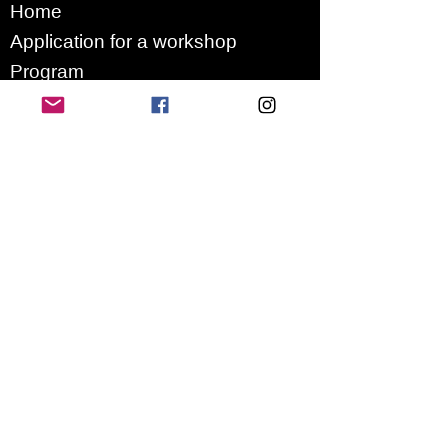
Home
Application for a workshop
Program
Vision
Get Your Ticket
FAQ
Archives
Stretch Festival is a project of
we.are.village | queer matters
gGmbH
Newsletter