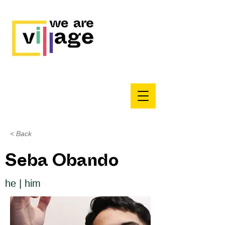
< Back
Seba Obando
he | him