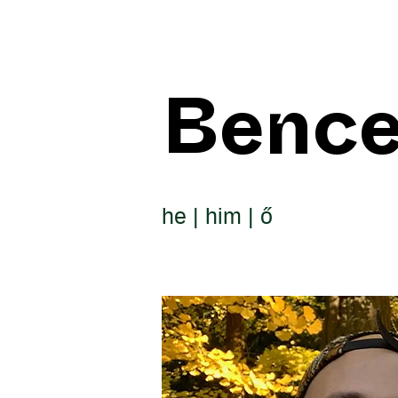
Bence
he | him | ő