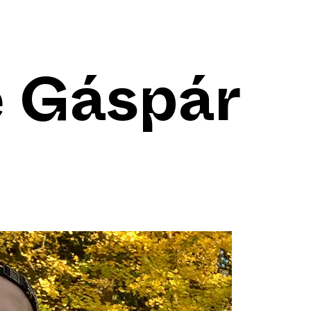
 Gáspár