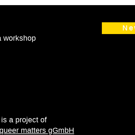
Ne
 a workshop
is a project of
| queer matters gGmbH