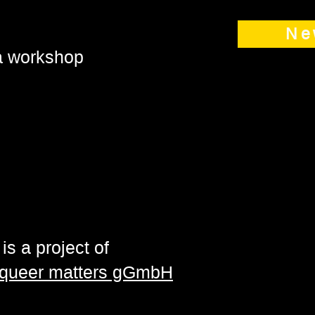
Ne
 a workshop
is a project of
| queer matters gGmbH