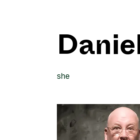
Danie
she